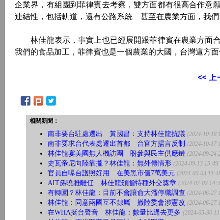
企業界，有組團到菲律賓去考察，雙方面都有很高合作意
連結性，包括軌道，還有公路系統 甚至在農業方面，我們
林佳龍表示，事實上也已經展開跟菲律賓在農業方面合
我們的食品加工，菲律賓也是一個農業的大國，台灣這方面
相關新聞：
南非要台駐處遷出 黃國昌：支持林佳龍抗議
(2024-10-18 
南非要求台代表處遷出首都 台官方揚言反制
(2024-10-17 
林佳龍宴美國無人機訪團 盼參與民主供應鏈
(2024-09-24 
史瓦帝尼向陸靠攏？林佳龍：無外傳情形
(2024-09-13 15:49
官員自曝台護照好用 在美黑市值7萬美元
(2024-09-03 11:4
AIT孫曉雅離任 林佳龍頒贈特種外交獎章
(2024-07-02 14:3
有轉圜？林佳龍：目前不會讓俞大㵢停職調查
(2024-06-27 
林佳龍：同意兩國互不隸屬 撤陸委會涉憲改
(2024-06-27 
在WHA挺台聲音 林佳龍：數量比過去更多
(2024-05-30 11