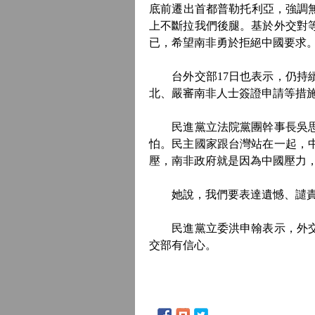
底前遷出首都普勒托利亞，強調
上不斷拉我們後腿。基於外交對
已，希望南非勇於拒絕中國要求
台外交部17日也表示，仍持續
北、嚴審南非人士簽證申請等措
民進黨立法院黨團幹事長吳思瑤
怕。民主國家跟台灣站在一起，
壓，南非政府就是因為中國壓力
她說，我們要表達遺憾、譴責
民進黨立委洪申翰表示，外交部
交部有信心。