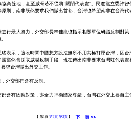
無協商餘地，甚至威脅若不從將“關閉代表處”。民進黨立委許智
等原則，南非既然要求我們撤出首都，台灣也希望南非在台灣代
。
進行最大努力，外交部長林佳龍也指示相關單位研議反制對策
施。
表示，這段時間中國想方設法無所不用其極打壓台灣，因台
中國當然會採取威嚇反制手段。現在傳出南非要求台灣駐代表處
，要求台灣撤出外交工作。
，外交部門會有反制。
會有因應對策，盡全力捍衛國家尊嚴，台灣在外交上要自主
【 第1頁
第2頁
第3頁
】