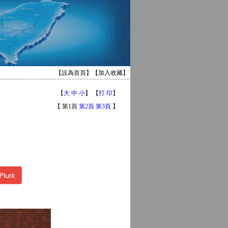
【
設為首頁
】【
加入收藏
】
【
大
中
小
】 【
打 印
】
【 第1頁
第2頁
第3頁
】