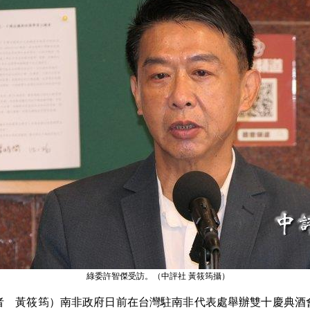
綠委許智傑受訪。（中評社 黃筱筠攝）
者 黃筱筠）南非政府日前在台灣駐南非代表處舉辦雙十慶典酒