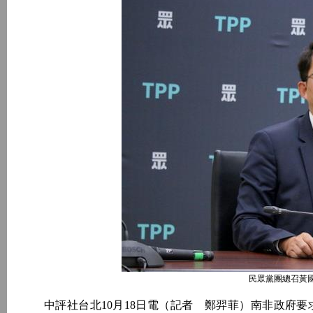
民眾黨團總召黃
中評社台北10月18日電（記者 鄭羿菲）南非政府要