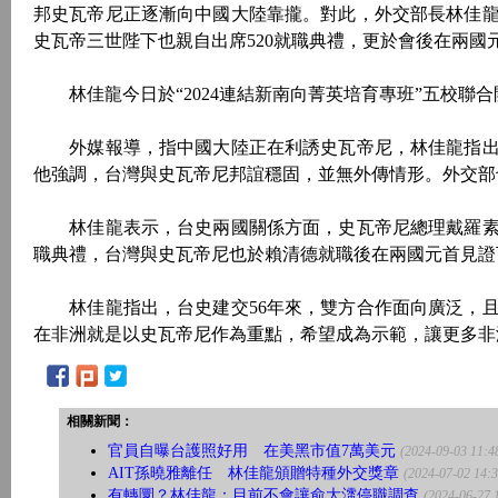
邦史瓦帝尼正逐漸向中國大陸靠攏。對此，外交部長林佳
史瓦帝三世陛下也親自出席520就職典禮，更於會後在兩國
林佳龍今日於“2024連結新南向菁英培育專班”五校聯
外媒報導，指中國大陸正在利誘史瓦帝尼，林佳龍指出
他強調，台灣與史瓦帝尼邦誼穩固，並無外傳情形。外交部
林佳龍表示，台史兩國關係方面，史瓦帝尼總理戴羅素
職典禮，台灣與史瓦帝尼也於賴清德就職後在兩國元首見證
林佳龍指出，台史建交56年來，雙方合作面向廣泛，且
在非洲就是以史瓦帝尼作為重點，希望成為示範，讓更多非
相關新聞：
官員自曝台護照好用 在美黑市值7萬美元
(2024-09-03 11:4
AIT孫曉雅離任 林佳龍頒贈特種外交獎章
(2024-07-02 14:3
有轉圜？林佳龍：目前不會讓俞大㵢停職調查
(2024-06-27 