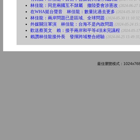
林佳龍：同意兩國互不隸屬 撤陸委會涉憲改
(2024-06-27 
在WHA挺台聲音 林佳龍：數量比過去更多
(2024-05-30 11
林佳龍：兩岸問題已是區域、全球問題
(2024-05-30 11:10:32
外媒關注軍演 林佳龍：台海不是內政問題
(2024-05-24 15:
歡送蔡英文 賴：接手兩岸和平等4項未完議程
(2024-05-17
賴讚林佳龍接外長 發揮跨域整合經驗
(2024-04-25 15:49:35
最佳瀏覽模式：1024x768