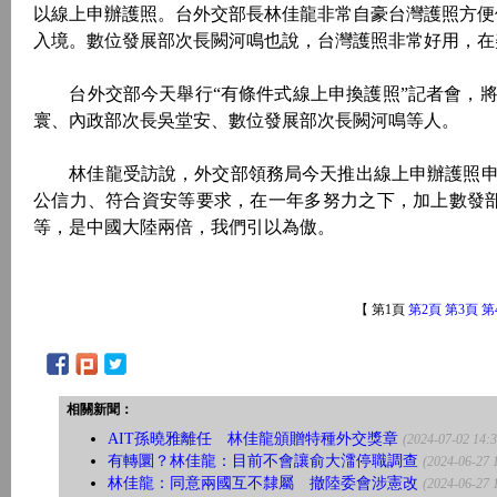
以線上申辦護照。台外交部長林佳龍非常自豪台灣護照方便
入境。數位發展部次長闕河鳴也說，台灣護照非常好用，在
台外交部今天舉行“有條件式線上申換護照”記者會，將
寰、內政部次長吳堂安、數位發展部次長闕河鳴等人。
林佳龍受訪說，外交部領務局今天推出線上申辦護照申
公信力、符合資安等要求，在一年多努力之下，加上數發部
等，是中國大陸兩倍，我們引以為傲。
【 第1頁
第2頁
第3頁
第
相關新聞：
AIT孫曉雅離任 林佳龍頒贈特種外交獎章
(2024-07-02 14:3
有轉圜？林佳龍：目前不會讓俞大㵢停職調查
(2024-06-27 
林佳龍：同意兩國互不隸屬 撤陸委會涉憲改
(2024-06-27 