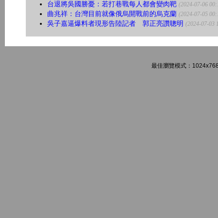
台退將吳國勝憂：若打巷戰每人都會變肉靶
(2024-07-06 00:
曲兆祥：台灣目前就像俄烏開戰前的烏克蘭
(2024-07-05 00:
吳子嘉逼爆料者現形告陸記者 郭正亮讚聰明
(2024-07-03 
最佳瀏覽模式：1024x768