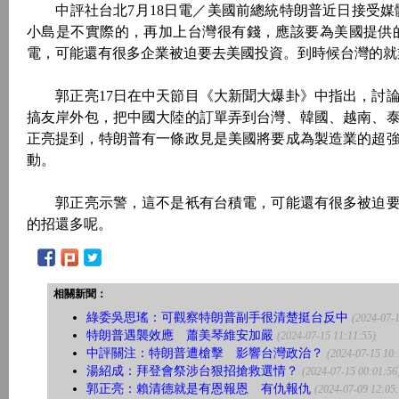
中評社台北7月18日電／美國前總統特朗普近日接受媒體
小島是不實際的，再加上台灣很有錢，應該要為美國提供
電，可能還有很多企業被迫要去美國投資。到時候台灣的就
郭正亮17日在中天節目《大新聞大爆卦》中指出，討論
搞友岸外包，把中國大陸的訂單弄到台灣、韓國、越南、
正亮提到，特朗普有一條政見是美國將要成為製造業的超
動。
郭正亮示警，這不是衹有台積電，可能還有很多被迫要
的招還多呢。
相關新聞：
綠委吳思瑤：可觀察特朗普副手很清楚挺台反中
(2024-07-1
特朗普遇襲效應 蕭美琴維安加嚴
(2024-07-15 11:11:55)
中評關注：特朗普遭槍擊 影響台灣政治？
(2024-07-15 10:
湯紹成：拜登會祭涉台狠招搶救選情？
(2024-07-15 00:01:56
郭正亮：賴清德就是有恩報恩 有仇報仇
(2024-07-09 12:05