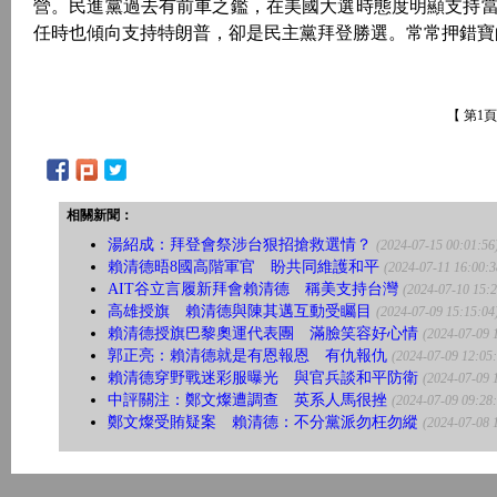
營。民進黨過去有前車之鑑，在美國大選時態度明顯支持
任時也傾向支持特朗普，卻是民主黨拜登勝選。常常押錯寶
【 第1
相關新聞：
湯紹成：拜登會祭涉台狠招搶救選情？
(2024-07-15 00:01:56
賴清德晤8國高階軍官 盼共同維護和平
(2024-07-11 16:00:3
AIT谷立言履新拜會賴清德 稱美支持台灣
(2024-07-10 15:2
高雄授旗 賴清德與陳其邁互動受矚目
(2024-07-09 15:15:04
賴清德授旗巴黎奧運代表團 滿臉笑容好心情
(2024-07-09 
郭正亮：賴清德就是有恩報恩 有仇報仇
(2024-07-09 12:05
賴清德穿野戰迷彩服曝光 與官兵談和平防衛
(2024-07-09 
中評關注：鄭文燦遭調查 英系人馬很挫
(2024-07-09 09:28
鄭文燦受賄疑案 賴清德：不分黨派勿枉勿縱
(2024-07-08 