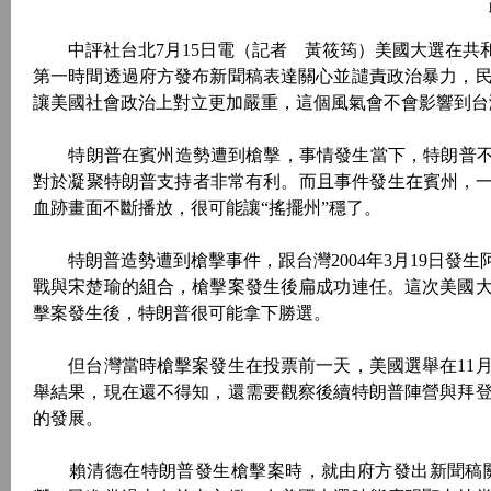
中評社台北7月15日電（記者 黃筱筠）美國大選在共
第一時間透過府方發布新聞稿表達關心並譴責政治暴力，
讓美國社會政治上對立更加嚴重，這個風氣會不會影響到台
特朗普在賓州造勢遭到槍擊，事情發生當下，特朗普不忘舉起
對於凝聚特朗普支持者非常有利。而且事件發生在賓州，一
血跡畫面不斷播放，很可能讓“搖擺州”穩了。
特朗普造勢遭到槍擊事件，跟台灣2004年3月19日發
戰與宋楚瑜的組合，槍擊案發生後扁成功連任。這次美國
擊案發生後，特朗普很可能拿下勝選。
但台灣當時槍擊案發生在投票前一天，美國選舉在11月，
舉結果，現在還不得知，還需要觀察後續特朗普陣營與拜
的發展。
賴清德在特朗普發生槍擊案時，就由府方發出新聞稿關