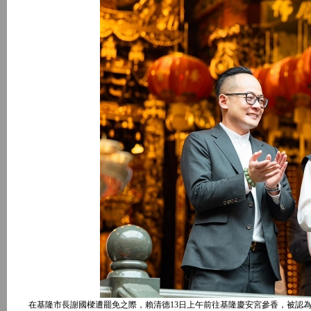
在基隆市長謝國樑遭罷免之際，賴清德13日上午前往基隆慶安宮參香，被認為