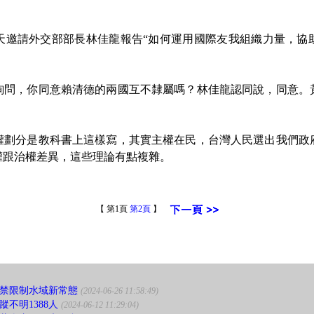
請外交部部長林佳龍報告“如何運用國際友我組織力量，協
，你同意賴清德的兩國互不隸屬嗎？林佳龍認同說，同意。
分是教科書上這樣寫，其實主權在民，台灣人民選出我們政
權跟治權差異，這些理論有點複雜。
【 第1頁
第2頁
】
禁限制水域新常態
(2024-06-26 11:58:49)
不明1388人
(2024-06-12 11:29:04)