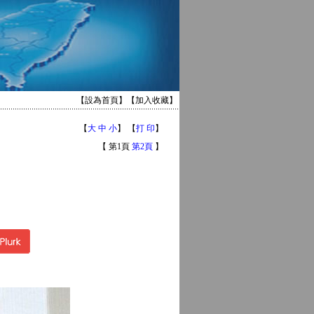
【
設為首頁
】【
加入收藏
】
【
大
中
小
】 【
打 印
】
【 第1頁
第2頁
】