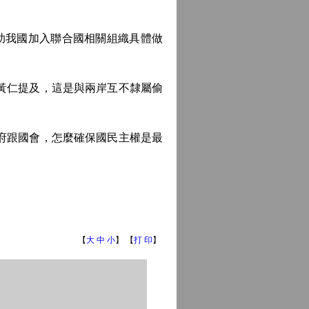
助我國加入聯合國相關組織具體做
黃仁提及，這是與兩岸互不隸屬偷
府跟國會，怎麼確保國民主權是最
【
大
中
小
】 【
打 印
】