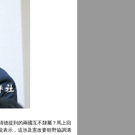
清德提到的兩國互不隸屬？馬上回
龍表示，這涉及憲改要朝野協調溝