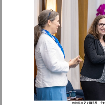
賴清德會見美國訪團，吳